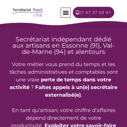
Panneau de gestion des cookies
07 67 37 03 41
CONTACT & TARIFS
Secrétariat indépendant dédié
aux artisans en Essonne (91), Val-
de-Marne (94) et alentours
Votre métier vous prend du temps et les
tâches administratives et comptables sont
une vraie
perte de temps dans votre
activité
?
Faites appels à un(e) secrétaire
externalisé(e)
.
En tant qu’artisan, votre chiffre d’affaires
dépend directement de votre
productivité.
Exploitez votre savoir-faire