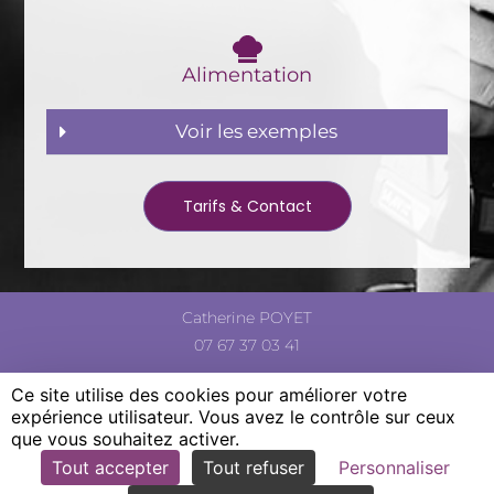
Alimentation
Voir les exemples
Tarifs & Contact
Catherine POYET
07 67 37 03 41
Ce site utilise des cookies pour améliorer votre
expérience utilisateur. Vous avez le contrôle sur ceux
que vous souhaitez activer.
Mentions légales
|
Politique de confidentialité
Tout accepter
Tout refuser
Personnaliser